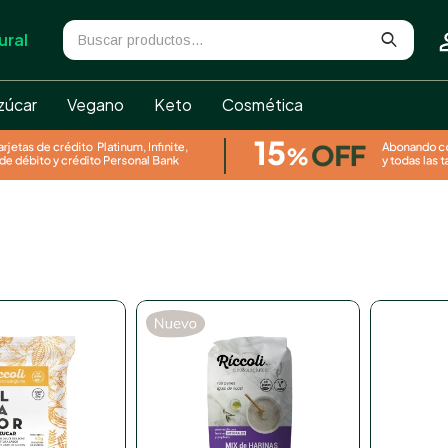
ural
zúcar
Vegano
Keto
Cosmética