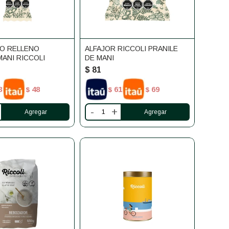
LO RELLENO
ALFAJOR RICCOLI PRANILE
MANI RICCOLI
DE MANI
$
81
3
48
61
69
$
$
$
-
+