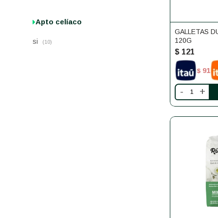
Apto celíaco
GALLETAS D
120G
si
(10)
$
121
91
$
-
+