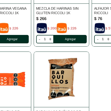
HARINA VEGANA
MEZCLA DE HARINAS SIN
ALFAJOR 
RICCOLI 1K
GLUTEN RICCOLI 1K
RICCOLI
$
266
$
76
226
200
226
5
$
$
$
$
-
+
-
+