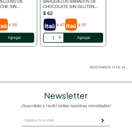
RELLENO DE
BARQUILLOS BAÑADOS DE
CHE SIN
CHOCOLATE SIN GLUTEN
COLI 30G
RICCOLI
$
62
50
47
53
$
$
$
-
+
MOSTRANDO
14
DE
14
Newsletter
¡Suscribite y recibí todas nuestras novedades!