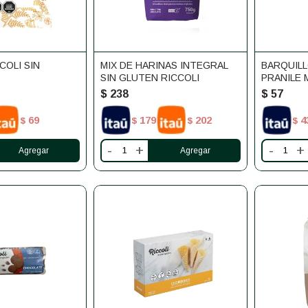
COLI SIN
MIX DE HARINAS INTEGRAL
BARQUIL
SIN GLUTEN RICCOLI
PRANILE 
$
238
$
57
69
179
202
4
$
$
$
$
-
+
-
+