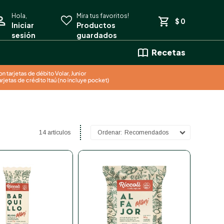
$
0
Recetas
14 artículos
Recomendados