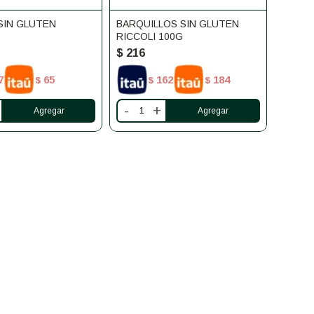
SIN GLUTEN
BARQUILLOS SIN GLUTEN
RICCOLI 100G
$
216
7
65
162
184
$
$
$
-
+