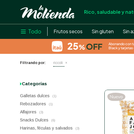
Rico, saludable y nat
store
close
local_shipping
Todo

Frutos secos
Sin gluten
Sin a
credit_card
help
Filtrando por:
riccoli
Categorías
Galletas dulces
(1)
Rebozadores
(1)
Alfajores
(3)
Snacks Dulces
(6)
Harinas, féculas y salvados
(3)