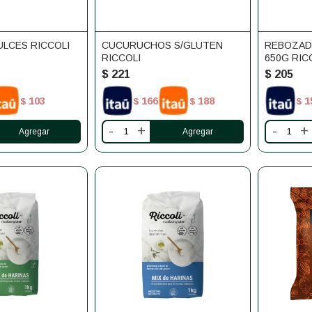
ULCES RICCOLI
CUCURUCHOS S/GLUTEN
REBOZAD
RICCOLI
650G RIC
$
221
$
205
103
166
188
1
$
$
$
$
-
+
-
+