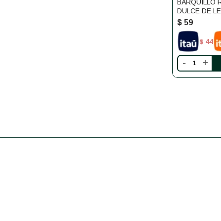
BARQUILLO 
DULCE DE LE
GLUTEN RIC
$
59
44
$
-
+