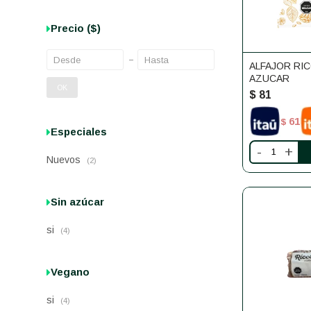
Precio
($)
ALFAJOR RIC
AZUCAR
OK
$
81
61
$
Especiales
-
+
Nuevos
(2)
Sin azúcar
si
(4)
Vegano
si
(4)