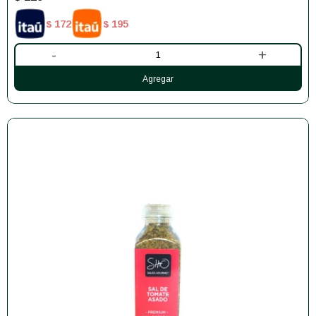
172
195
$
$
-
+