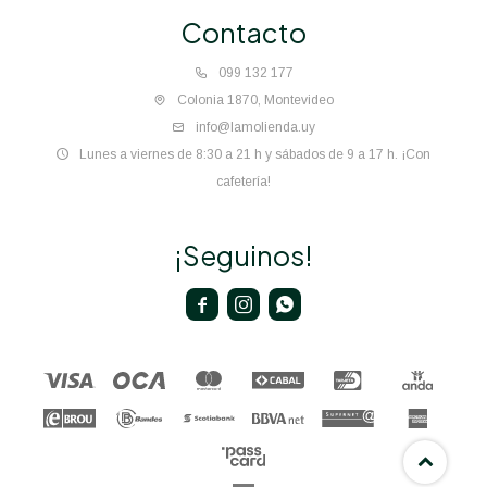
Contacto
099 132 177
Colonia 1870, Montevideo
info@lamolienda.uy
Lunes a viernes de 8:30 a 21 h y sábados de 9 a 17 h. ¡Con
cafetería!
¡Seguinos!


