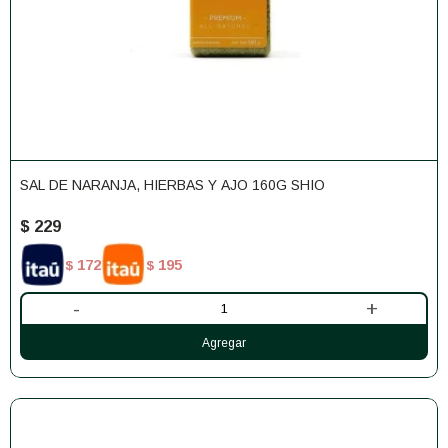
SAL DE NARANJA, HIERBAS Y AJO 160G SHIO
$
229
172
195
$
$
-
+