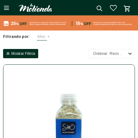

close
Filtrando por:
Shio
Recomendados