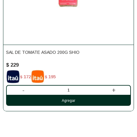
SAL DE TOMATE ASADO 200G SHIO
$
229
172
195
$
$
-
+