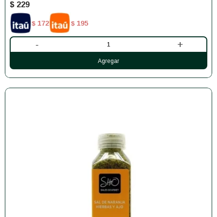
$
229
172
195
$
$
-
+