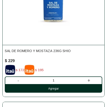
SAL DE ROMERO Y MOSTAZA 236G SHIO
$
229
172
195
$
$
-
+