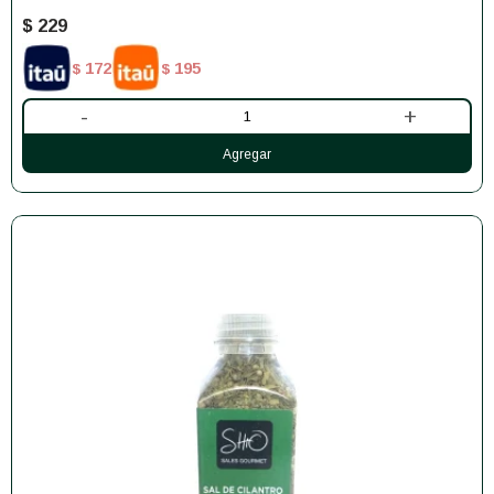
$
229
172
195
$
$
-
+