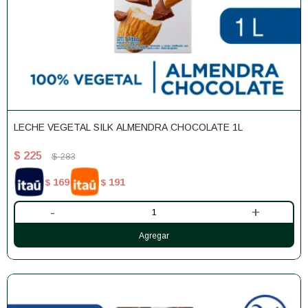
LECHE VEGETAL SILK ALMENDRA CHOCOLATE 1L
$
225
$
283
169
191
$
$
-
+