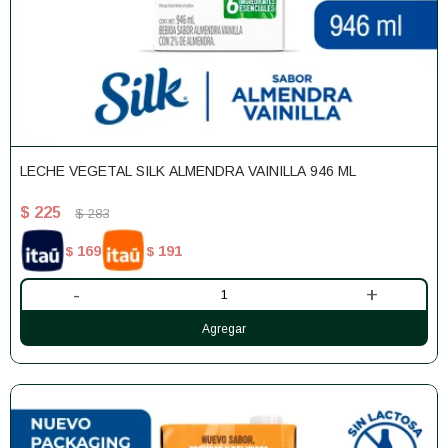
LECHE VEGETAL SILK ALMENDRA VAINILLA 946 ML
$
225
$
283
169
191
$
$
-
+