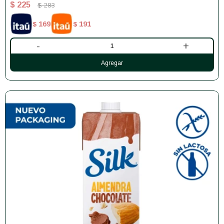
$
225
$
283
169
191
$
$
-
+