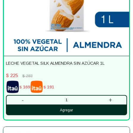
LECHE VEGETAL SILK ALMENDRA SIN AZÚCAR 1L
$
225
$
283
169
191
$
$
-
+