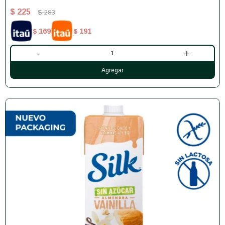
$
225
$
283
169
191
$
$
-
+