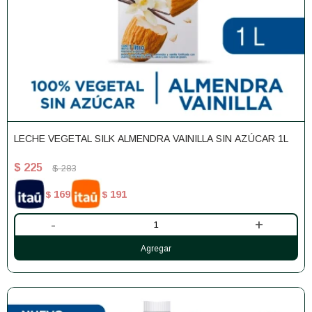
LECHE VEGETAL SILK ALMENDRA VAINILLA SIN AZÚCAR 1L
$
225
$
283
169
191
$
$
-
+