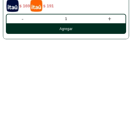
169
191
$
$
-
+