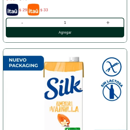
29
33
$
$
-
+