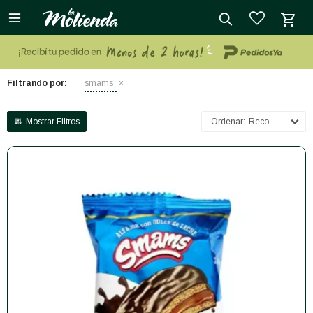

close
Filtrando por:
smams
Recomendados