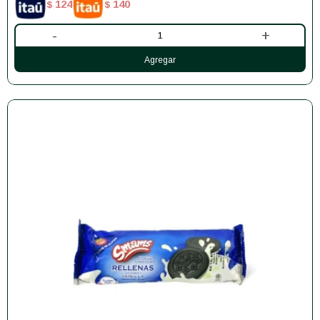
124
140
$
$
-
+