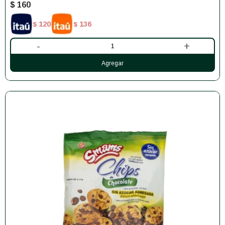
$
160
120
136
$
$
-
+