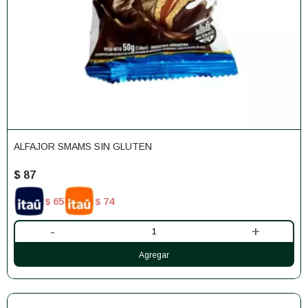
ALFAJOR SMAMS SIN GLUTEN
$
87
65
74
$
$
-
+