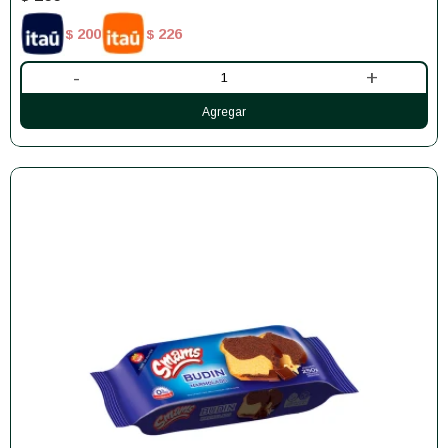
200
226
$
$
-
+