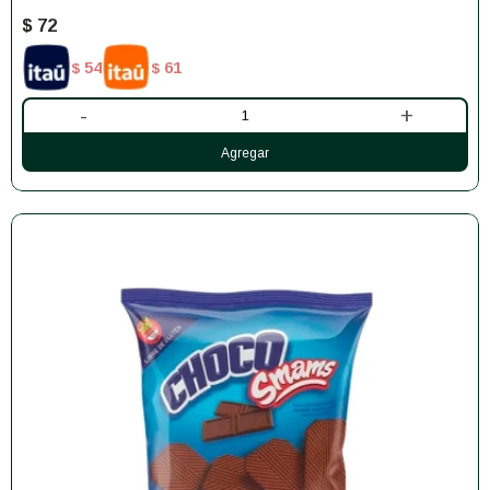
$
72
54
61
$
$
-
+