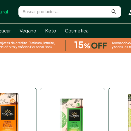
ural
zúcar
Vegano
Keto
Cosmética