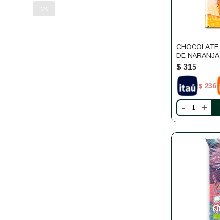
OK
CHOCOLATE
DE NARANJA
CAJU VANINI
$
315
236
$
-
+