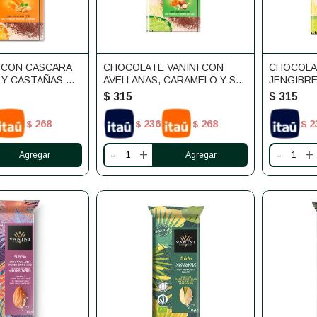
 CON CASCARA
CHOCOLATE VANINI CON
CHOCOLA
 Y CASTAÑAS DE
AVELLANAS, CARAMELO Y SAL
JENGIBRE
100G
$
315
$
315
268
236
268
2
$
$
$
$
-
+
-
+