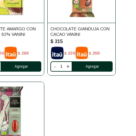
TE AMARGO CON
CHOCOLATE GIANDUJA CON
 62% VANINI
CACAO VANINI
$
315
36
268
236
268
$
$
$
-
+