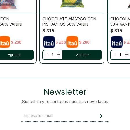
 CON
CHOCOLATE AMARGO CON
CHOCOLA
56% VANINI
PISTACHOS 56% VANINI
93% VANI
$
315
$
315
268
236
268
2
$
$
$
$
-
+
-
+
Newsletter
¡Suscribite y recibí todas nuestras novedades!