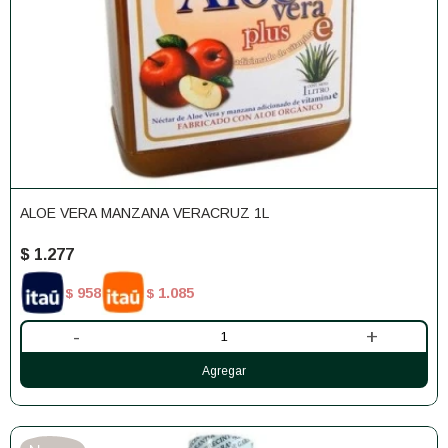
ALOE VERA MANZANA VERACRUZ 1L
$
1.277
958
1.085
$
$
-
+