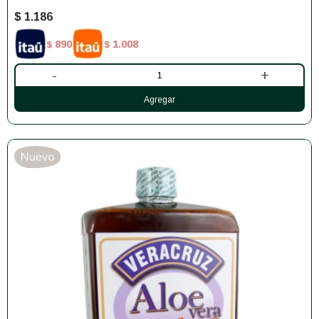
$
1.186
890
1.008
$
$
-
+