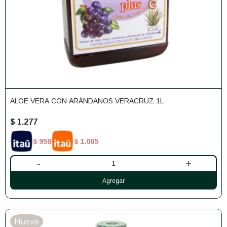
ALOE VERA CON ARÁNDANOS VERACRUZ 1L
$
1.277
958
1.085
$
$
-
+