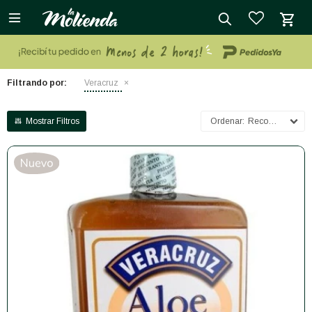

close
Filtrando por:
Veracruz
Recomendados