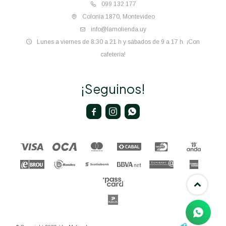
099 132 177
Colonia 1870, Montevideo
info@lamolienda.uy
Lunes a viernes de 8:30 a 21 h y sábados de 9 a 17 h. ¡Con
cafetería!
¡Seguinos!


