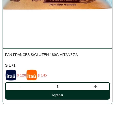
PAN FRANCES S/GLUTEN 180G VITANZZA
$
171
128
145
$
$
-
+