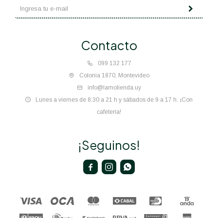
Contacto
099 132 177
Colonia 1870, Montevideo
info@lamolienda.uy
Lunes a viernes de 8:30 a 21 h y sábados de 9 a 17 h. ¡Con
cafetería!
¡Seguinos!


