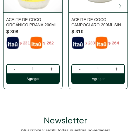
ACEITE DE COCO
ACEITE DE COCO
ORGÁNICO PRANA 200ML
CAMPOCLARO 200ML SIN
SABOR
$
308
$
310
231
262
233
264
$
$
$
$
-
+
-
+
Newsletter
¡Suscribite y recibí todas nuestras novedades!