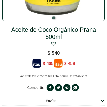
Aceite de Coco Orgánico Prana
500ml
$
540
405
459
$
$
ACEITE DE COCO PRANA 500ML ORGANICO




Envíos