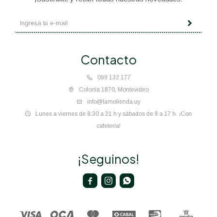
Contacto
099 132 177
Colonia 1870, Montevideo
info@lamolienda.uy
Lunes a viernes de 8:30 a 21 h y sábados de 9 a 17 h. ¡Con
cafetería!
¡Seguinos!


