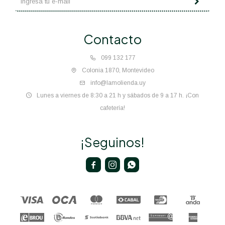
Contacto
099 132 177
Colonia 1870, Montevideo
info@lamolienda.uy
Lunes a viernes de 8:30 a 21 h y sábados de 9 a 17 h. ¡Con
cafetería!
¡Seguinos!


