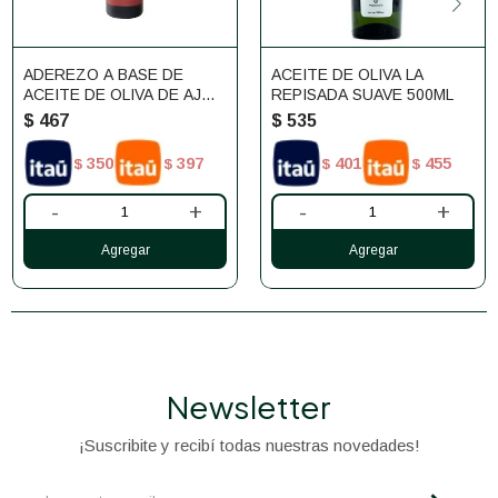
ADEREZO A BASE DE
ACEITE DE OLIVA LA
ACEITE DE OLIVA DE AJO
REPISADA SUAVE 500ML
250ML DE LA SIERRA
$
467
$
535
350
397
401
455
$
$
$
$
-
+
-
+
Newsletter
¡Suscribite y recibí todas nuestras novedades!