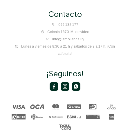
Contacto
099 132 177
Colonia 1870, Montevideo
info@lamolienda.uy
Lunes a viernes de 8:30 a 21 h y sábados de 9 a 17 h. ¡Con
cafetería!
¡Seguinos!


