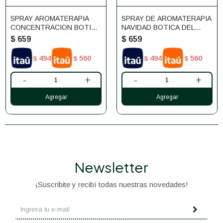
SPRAY AROMATERAPIA
SPRAY DE AROMATERAPIA
CONCENTRACION BOTICA
NAVIDAD BOTICA DEL
DEL SEÑOR 55ML
SEÑOR 55ML
$
659
$
659
494
560
494
560
$
$
$
$
-
+
-
+
Newsletter
¡Suscribite y recibí todas nuestras novedades!