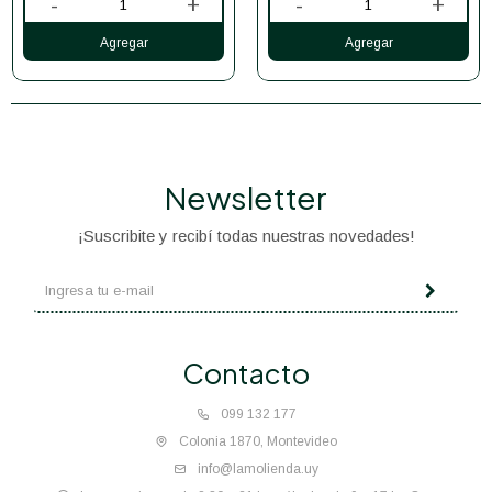
-
+
-
+
Newsletter
¡Suscribite y recibí todas nuestras novedades!
Contacto
099 132 177
Colonia 1870, Montevideo
info@lamolienda.uy