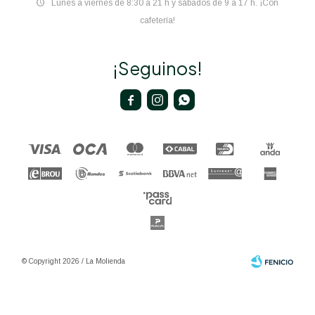
Lunes a viernes de 8:30 a 21 h y sábados de 9 a 17 h. ¡Con
cafetería!
¡Seguinos!



© Copyright 2026 / La Molienda