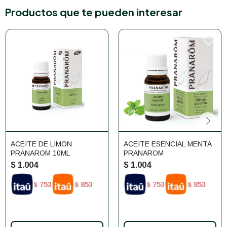
Productos que te pueden interesar
ACEITE DE LIMON
ACEITE ESENCIAL MENTA
PRANAROM 10ML
PRANAROM
$
1.004
$
1.004
753
853
753
853
$
$
$
$