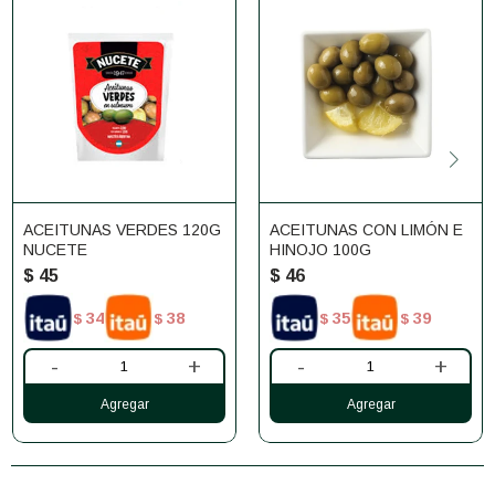
ACEITUNAS VERDES 120G
ACEITUNAS CON LIMÓN E
NUCETE
HINOJO 100G
$
45
$
46
34
38
35
39
$
$
$
$
-
+
-
+