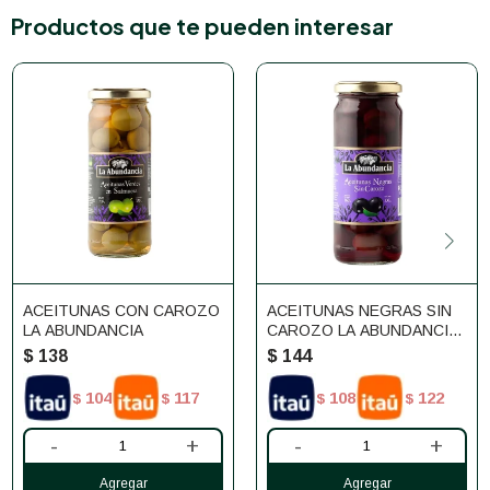
Productos que te pueden interesar
ACEITUNAS CON CAROZO
ACEITUNAS NEGRAS SIN
LA ABUNDANCIA
CAROZO LA ABUNDANCIA
330G
$
138
$
144
104
117
108
122
$
$
$
$
-
+
-
+