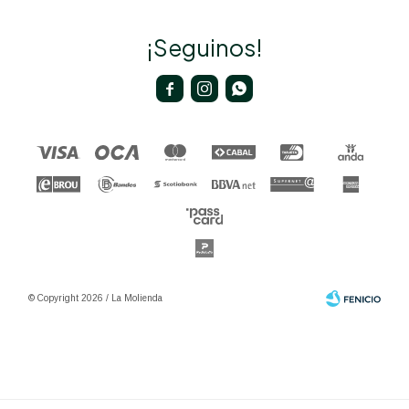
¡Seguinos!



© Copyright 2026 / La Molienda