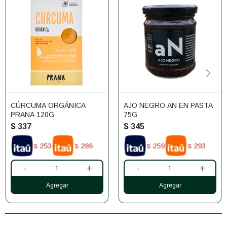
CÚRCUMA ORGÁNICA
AJO NEGRO AN EN PASTA
PRANA 120G
75G
$
337
$
345
253
286
259
293
$
$
$
$
-
+
-
+