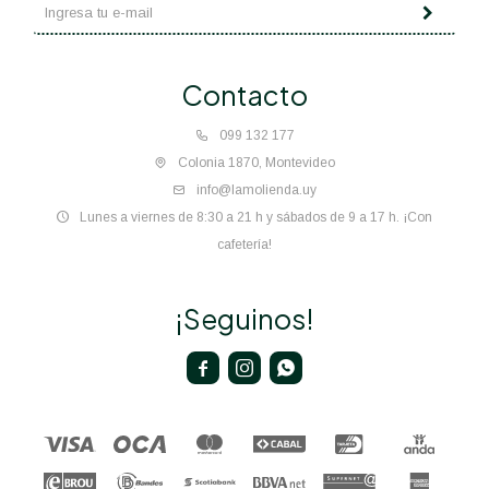
Contacto
099 132 177
Colonia 1870, Montevideo
info@lamolienda.uy
Lunes a viernes de 8:30 a 21 h y sábados de 9 a 17 h. ¡Con
cafetería!
¡Seguinos!


