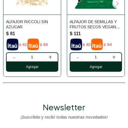
ALFAJOR RICCOLI SIN
ALFAJOR DE SEMILLAS Y
AZUCAR
FRUTOS SECOS VEGANO
ALIMENDRA
$
81
$
111
61
69
83
94
$
$
$
$
-
+
-
+
Newsletter
¡Suscribite y recibí todas nuestras novedades!