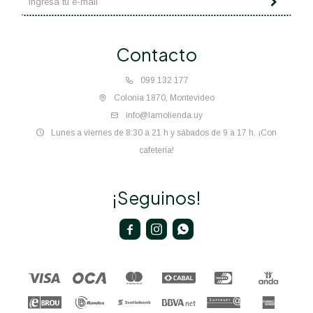
Contacto
099 132 177
Colonia 1870, Montevideo
info@lamolienda.uy
Lunes a viernes de 8:30 a 21 h y sábados de 9 a 17 h. ¡Con
cafetería!
¡Seguinos!


