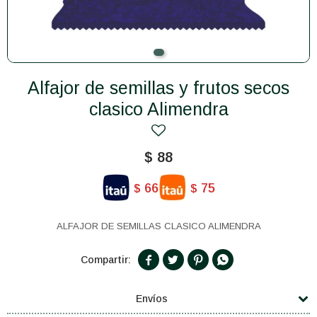
Alfajor de semillas y frutos secos
clasico Alimendra
$
88
66
75
$
$
ALFAJOR DE SEMILLAS CLASICO ALIMENDRA




Envíos