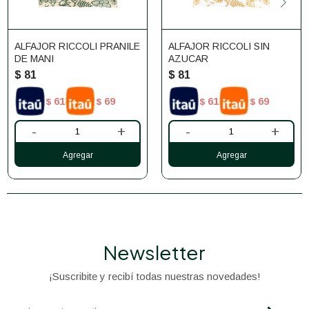
ALFAJOR RICCOLI PRANILE
ALFAJOR RICCOLI SIN
DE MANI
AZUCAR
$
81
$
81
61
69
61
69
$
$
$
$
-
+
-
+
Newsletter
¡Suscribite y recibí todas nuestras novedades!