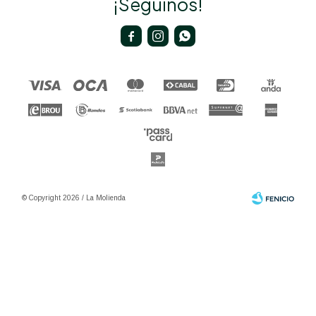
¡Seguinos!



© Copyright 2026 / La Molienda
Fenicio