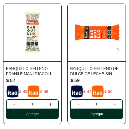
BARQUILLO RELLENO
BARQUILLO RELLENO DE
PRANILE MANI RICCOLI
DULCE DE LECHE SIN
GLUTEN RICCOLI 30G
$
57
$
59
43
48
44
50
$
$
$
$
-
+
-
+