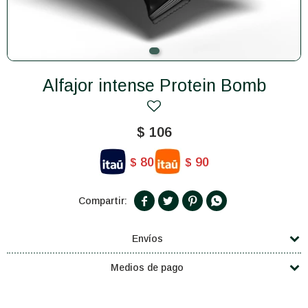
Alfajor intense Protein Bomb
$
106
80
90
$
$




Envíos
Medios de pago