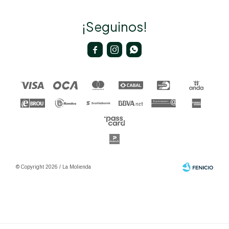
¡Seguinos!



© Copyright 2026 / La Molienda