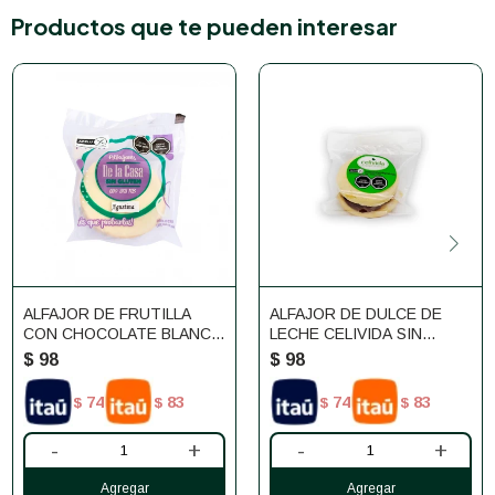
Productos que te pueden interesar
ALFAJOR DE FRUTILLA
ALFAJOR DE DULCE DE
CON CHOCOLATE BLANCO
LECHE CELIVIDA SIN
DE LA CASA
GLUTEN
$
98
$
98
74
83
74
83
$
$
$
$
-
+
-
+