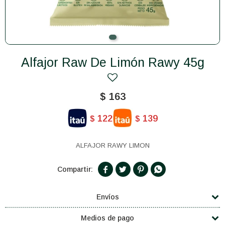
Alfajor Raw De Limón Rawy 45g
$
163
122
139
$
$
ALFAJOR RAWY LIMON




Envíos
Medios de pago