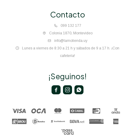
Contacto
099 132 177
Colonia 1870, Montevideo
info@lamolienda.uy
Lunes a viernes de 8:30 a 21 h y sábados de 9 a 17 h. ¡Con
cafetería!
¡Seguinos!


