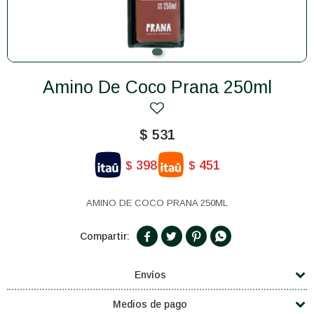
Amino De Coco Prana 250ml
$
531
398
451
$
$
AMINO DE COCO PRANA 250ML




Envíos
Medios de pago