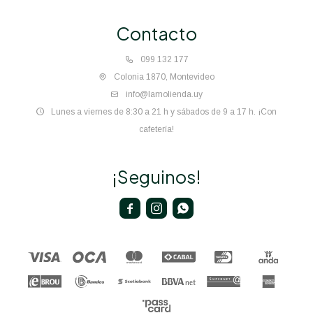
Contacto
099 132 177
Colonia 1870, Montevideo
info@lamolienda.uy
Lunes a viernes de 8:30 a 21 h y sábados de 9 a 17 h. ¡Con
cafetería!
¡Seguinos!


