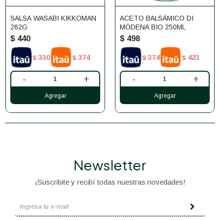
SALSA WASABI KIKKOMAN
ACETO BALSÁMICO DI
262G
MÓDENA BIO 250ML
$
440
$
498
330
374
374
423
$
$
$
$
-
+
-
+
Newsletter
¡Suscribite y recibí todas nuestras novedades!