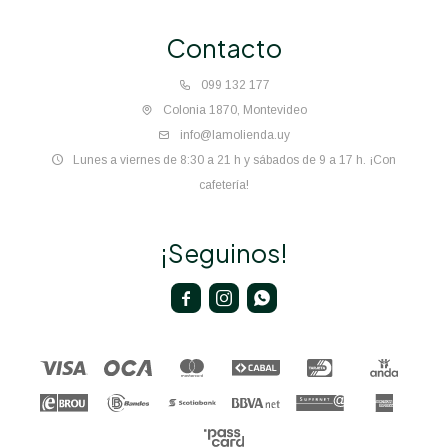
Contacto
099 132 177
Colonia 1870, Montevideo
info@lamolienda.uy
Lunes a viernes de 8:30 a 21 h y sábados de 9 a 17 h. ¡Con
cafetería!
¡Seguinos!


