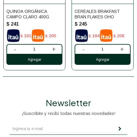
QUINOA ORGÁNICA
CEREALES BRAKFAST
CAMPO CLARO 400G
BRAN FLAKES OHO
$
241
$
245
181
205
184
208
$
$
$
$
-
+
-
+
Newsletter
¡Suscribite y recibí todas nuestras novedades!