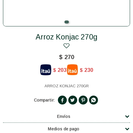
Arroz Konjac 270g
$
270
203
230
$
$
ARROZ KONJAC 270GR




Envíos
Medios de pago