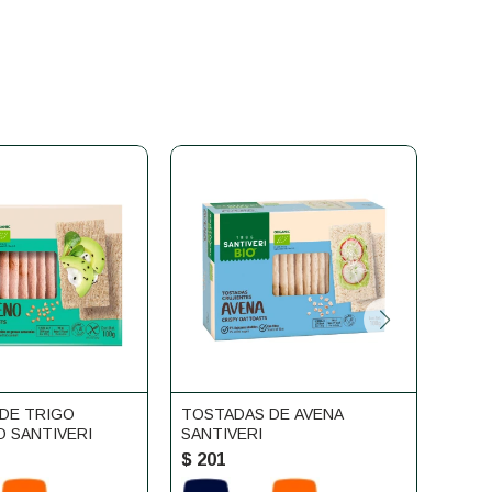
DE TRIGO
TOSTADAS DE AVENA
AVEN
 SANTIVERI
SANTIVERI
CAMP
$
201
$
20