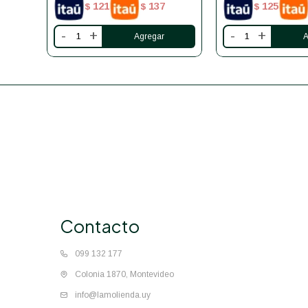
121
137
125
$
$
$
-
+
-
+
Contacto
099 132 177
Colonia 1870, Montevideo
info@lamolienda.uy