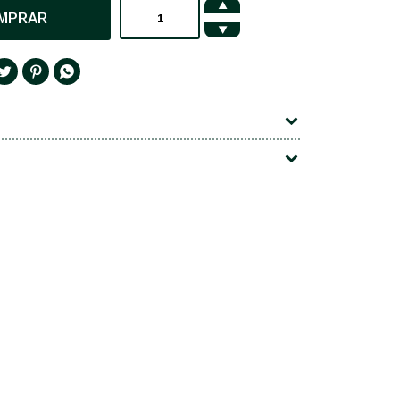

MPRAR



