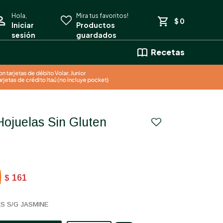
$
0
Recetas
161
$
S S/G JASMINE