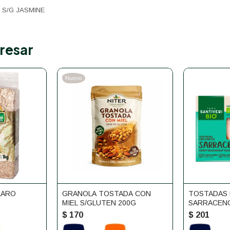
 S/G JASMINE
resar
LARO
GRANOLA TOSTADA CON
TOSTADAS 
MIEL S/GLUTEN 200G
SARRACENO
$
170
$
201