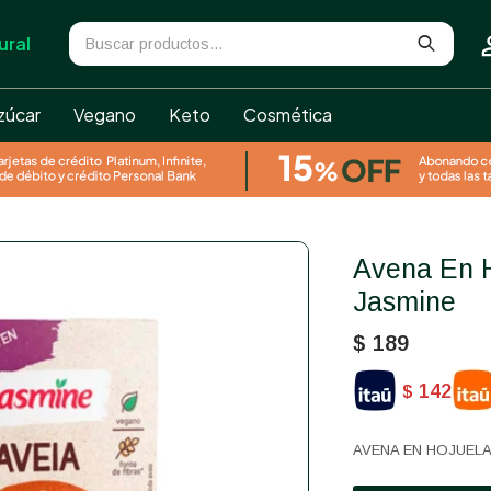
ural
zúcar
Vegano
Keto
Cosmética
Avena En Hojuelas Sin Gluten
Jasmine
$
189
142
$
AVENA EN HOJUELA