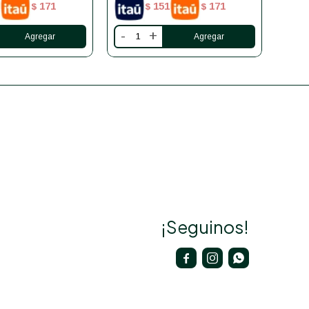
171
151
171
$
$
$
-
+
-
¡Seguinos!


