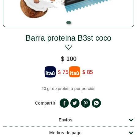
Barra proteina B3st coco
$
100
75
85
$
$
20 gr de proteína por porción




Envíos
Medios de pago