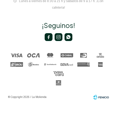
Lunes a viernes de 8:30 a 21 h y sábados de 9 a 17 h. ¡Con
cafetería!
¡Seguinos!



© Copyright 2026 / La Molienda