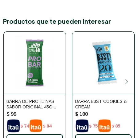
Productos que te pueden interesar
BARRA DE PROTEINAS
BARRA B3ST COOKIES &
SABOR ORIGINAL 45G
CREAM
PUNTO SANO
$
99
$
100
74
84
75
85
$
$
$
$