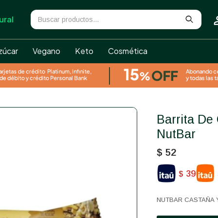
ural
zúcar
Vegano
Keto
Cosmética
Barrita De Castaña Y Semillas
NutBar
$
52
39
$
NUTBAR CASTAÑA 