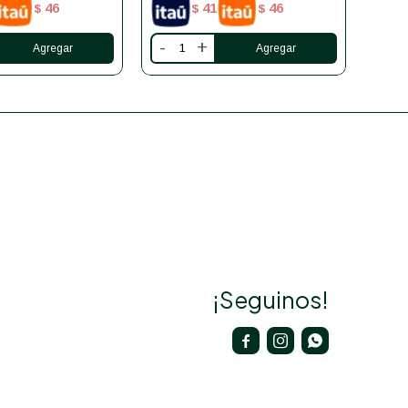
46
41
46
$
$
$
-
+
-
¡Seguinos!


