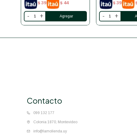
39
44
39
$
$
$
-
+
-
+
Contacto
099 132 177
Colonia 1870, Montevideo
info@lamolienda.uy