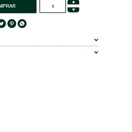

MPRAR



