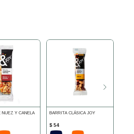
E NUEZ Y CANELA
BARRITA CLÁSICA JOY
BARR
$
54
$
54