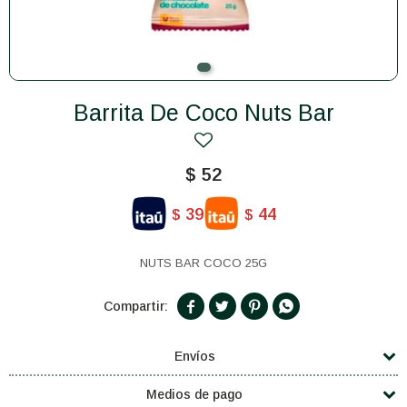
Barrita De Coco Nuts Bar
$
52
39
44
$
$
NUTS BAR COCO 25G




Envíos
Medios de pago