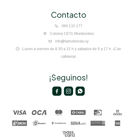
Contacto
099 132 177
Colonia 1870, Montevideo
info@lamolienda.uy
Lunes a viernes de 8:30 a 21 h y sábados de 9 a 17 h. ¡Con
cafetería!
¡Seguinos!


