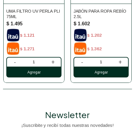
UMA FILTRO UV PERLA PLI
JABÓN PARA ROPA REBÍO
75ML
2.5L
$
1.495
$
1.602
1.121
1.202
$
$
1.271
1.362
$
$
-
+
-
+
Newsletter
¡Suscribite y recibí todas nuestras novedades!