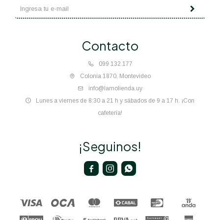
Contacto
099 132 177
Colonia 1870, Montevideo
info@lamolienda.uy
Lunes a viernes de 8:30 a 21 h y sábados de 9 a 17 h. ¡Con
cafetería!
¡Seguinos!


