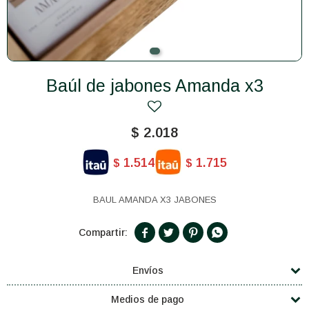
Baúl de jabones Amanda x3
$
2.018
1.514
1.715
$
$
BAUL AMANDA X3 JABONES




Envíos
Medios de pago