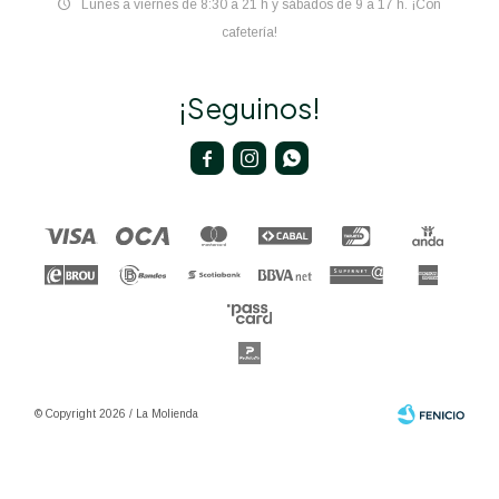
Lunes a viernes de 8:30 a 21 h y sábados de 9 a 17 h. ¡Con
cafetería!
¡Seguinos!



© Copyright 2026 / La Molienda