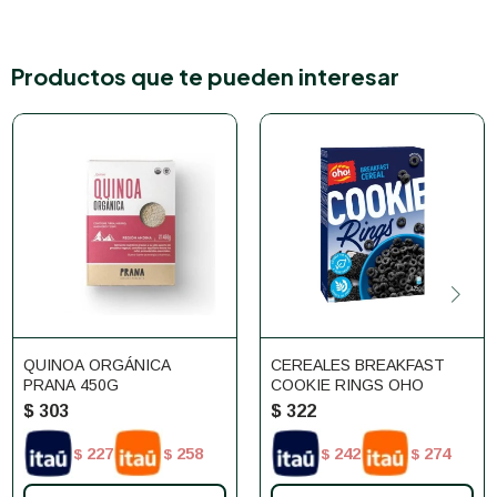
Productos que te pueden interesar
QUINOA ORGÁNICA
CEREALES BREAKFAST
PRANA 450G
COOKIE RINGS OHO
$
303
$
322
227
258
242
274
$
$
$
$