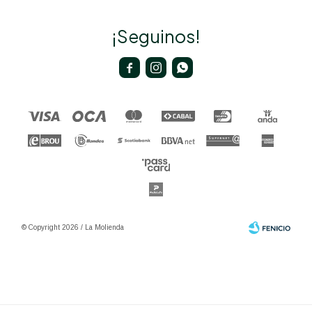
¡Seguinos!



© Copyright 2026 / La Molienda