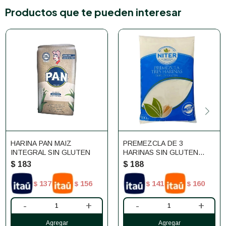
Productos que te pueden interesar
HARINA PAN MAIZ
PREMEZCLA DE 3
INTEGRAL SIN GLUTEN
HARINAS SIN GLUTEN
NITER 800G
$
183
$
188
137
156
141
160
$
$
$
$
-
+
-
+