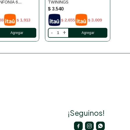
NFONÍA 6
TWININGS
BLEN
$
3.540
$
3.
88
1.913
2.655
3.009
$
$
$
-
+
-
¡Seguinos!


