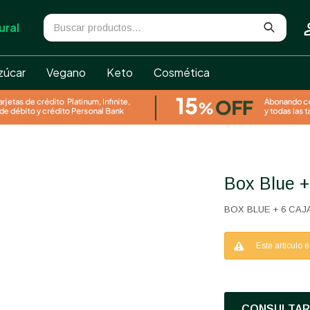
ural
zúcar
Vegano
Keto
Cosmética
Box Blue 
BOX BLUE + 6 CAJ
Este artículo 
CONSULTAR 