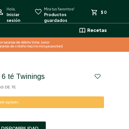
$
0
Recetas
+ 6 té Twinings
AS DE TE
está agotado.
DISPONIBILIDAD