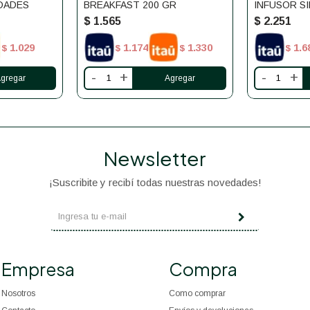
IDADES
BREAKFAST 200 GR
INFUSOR SI
UNIDADES
$
1.565
$
2.251
1.029
1.174
1.330
1.6
$
$
$
$
-
+
-
+
Newsletter
¡Suscribite y recibí todas nuestras novedades!
Empresa
Compra
Nosotros
Como comprar