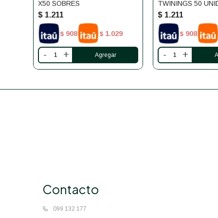
X50 SOBRES
TWININGS 50 UN
$
1.211
$
1.211
908
1.029
908
$
$
$
-
+
-
+
Contacto
099 132 177