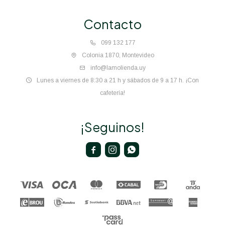
Contacto
099 132 177
Colonia 1870, Montevideo
info@lamolienda.uy
Lunes a viernes de 8:30 a 21 h y sábados de 9 a 17 h. ¡Con
cafetería!
¡Seguinos!


