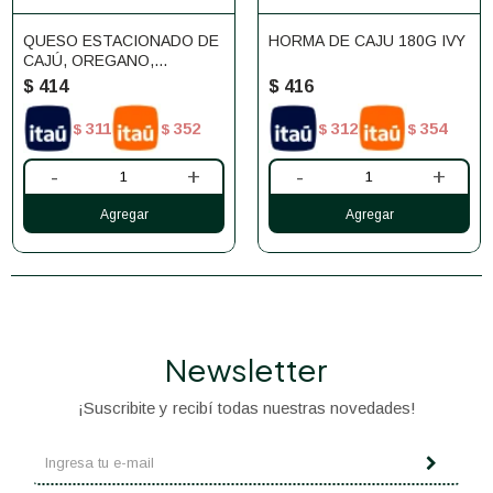
QUESO ESTACIONADO DE
HORMA DE CAJU 180G IVY
CAJÚ, OREGANO,
TOMILLO Y CILANTRO
$
414
$
416
160G ETOSHA
311
352
312
354
$
$
$
$
-
+
-
+
Newsletter
¡Suscribite y recibí todas nuestras novedades!