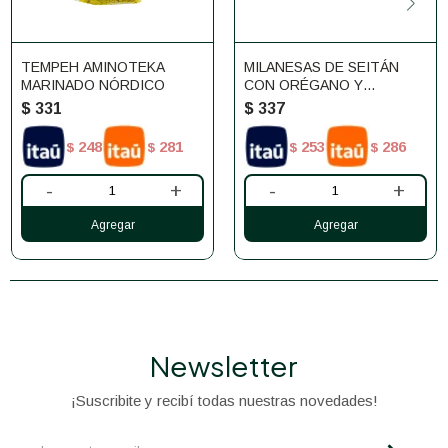
TEMPEH AMINOTEKA
MILANESAS DE SEITÁN
MARINADO NÓRDICO
CON ORÉGANO Y
TOMILLO ETOSHA 4
$
331
$
337
UNIDADES
248
281
253
286
$
$
$
$
-
+
-
+
Newsletter
¡Suscribite y recibí todas nuestras novedades!