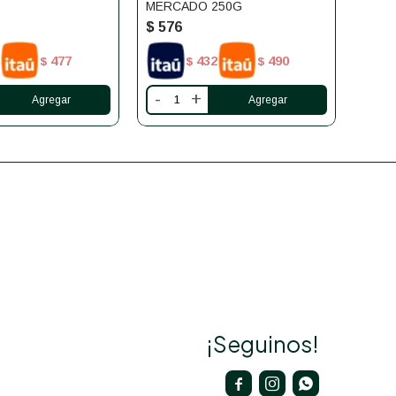
MERCADO 250G
MERC
$
576
$
57
477
432
490
$
$
$
-
+
-
¡Seguinos!


