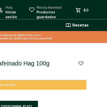
$
0
Recetas
cafeinado Hag 100g
está agotado.
DISPONIBILIDAD