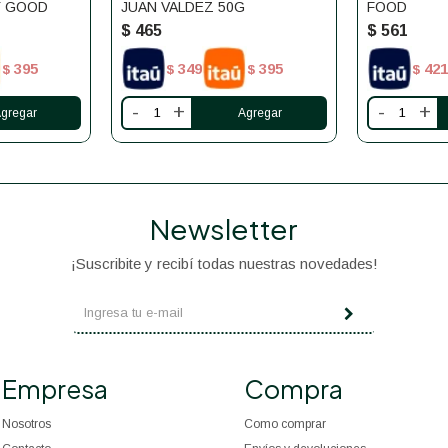
Y GOOD
JUAN VALDEZ 50G
FOOD
$
465
$
561
395
349
395
421
$
$
$
$
-
+
-
+
Newsletter
¡Suscribite y recibí todas nuestras novedades!
Empresa
Compra
Nosotros
Como comprar