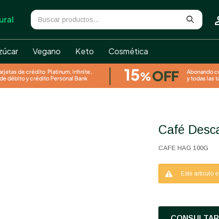
ural
zúcar
Vegano
Keto
Cosmética
Café Des
CAFE HAG 100G
Este artículo 
CONSULTAR 