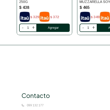
250G
MUZZARELLA SO
$
438
$
465
329
372
349
$
$
$
-
+
-
+
Contacto
099 132 177