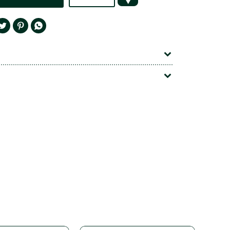



