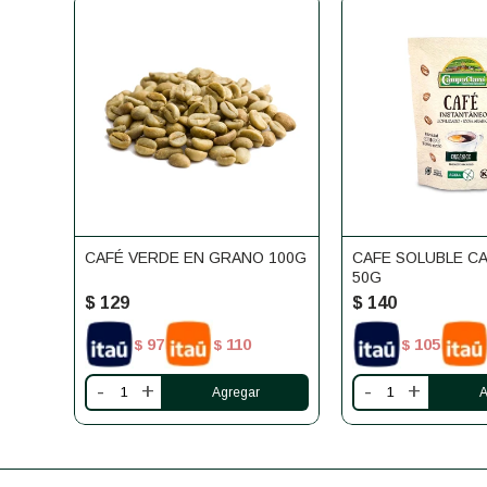
CAFÉ VERDE EN GRANO 100G
CAFE SOLUBLE C
50G
$
129
$
140
97
110
105
$
$
$
-
+
-
+