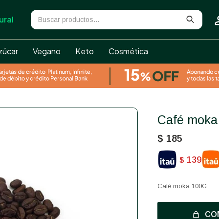
ural
zúcar
Vegano
Keto
Cosmética
Café mok
$
185
139
$
Café moka 100G
CO