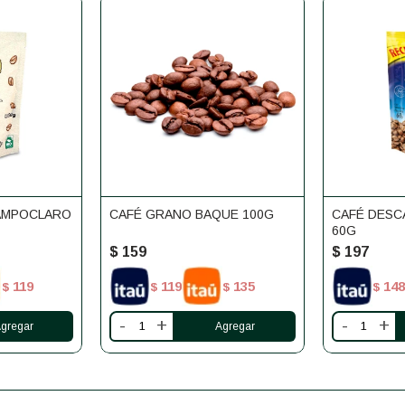
AMPOCLARO
CAFÉ GRANO BAQUE 100G
CAFÉ DESC
60G
$
159
$
197
119
119
135
148
$
$
$
$
-
+
-
+