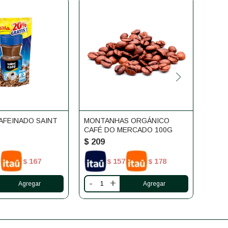
AFEINADO SAINT
MONTANHAS ORGÁNICO
CHAP
CAFÉ DO MERCADO 100G
DO M
$
209
$
21
167
157
178
$
$
$
-
+
-