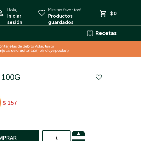
$
0
Recetas
a 100G
157
$

MPRAR