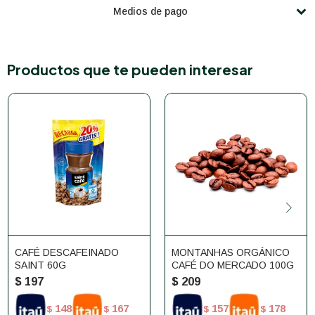
Medios de pago
Productos que te pueden interesar
CAFÉ DESCAFEINADO
MONTANHAS ORGÁNICO
SAINT 60G
CAFÉ DO MERCADO 100G
$
197
$
209
148
167
157
178
$
$
$
$