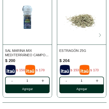
SAL MARINA MIX
ESTRAGÓN 25G
MEDITERRÁNEO CAMPO
CLARO 45G
$
200
$
204
150
170
153
173
$
$
$
$
-
+
-
+