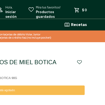
$
0
Recetas
BOTICA 90G
está agotado.