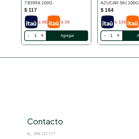
TIERRA 100G
AZUCAR SKI 100G
$
117
$
184
88
99
138
$
$
$
-
+
-
+
Contacto
099 132 177