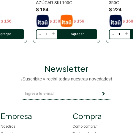
AZÚCAR SKI 100G
350G
$
184
$
224
156
138
156
168
$
$
$
$
-
+
-
+
Newsletter
¡Suscribite y recibí todas nuestras novedades!
Empresa
Compra
Nosotros
Como comprar