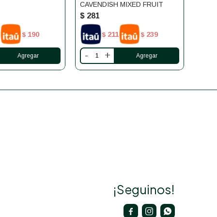
CAVENDISH MIXED FRUIT
CAVE
$
281
$
28
190
211
239
$
$
$
-
+
-
¡Seguinos!


