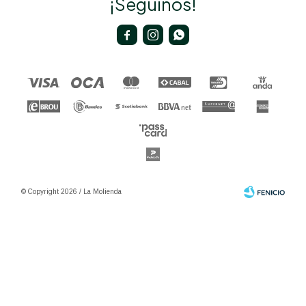
¡Seguinos!



© Copyright 2026 / La Molienda
Fenicio