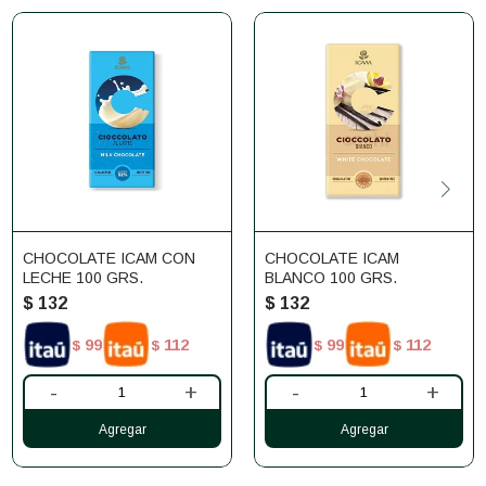
CHOCOLATE ICAM CON
CHOCOLATE ICAM
LECHE 100 GRS.
BLANCO 100 GRS.
$
132
$
132
99
112
99
112
$
$
$
$
-
+
-
+