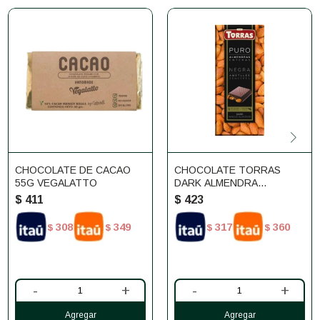
CHOCOLATE DE CACAO
CHOCOLATE TORRAS
55G VEGALATTO
DARK ALMENDRA
ENTERAS
$
411
$
423
308
349
317
360
$
$
$
$
-
+
-
+