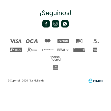
¡Seguinos!



© Copyright 2026 / La Molienda