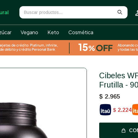
ural
zúcar
Vegano
Keto
Cosmética
Cibeles WP Whey Protein -
Frutilla - 9
$
2.965
2.224
$
CO