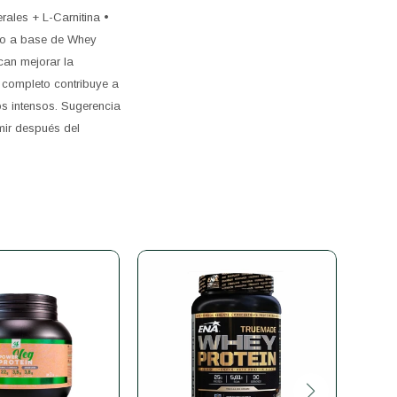
rales + L-Carnitina •
ado a base de Whey
can mejorar la
l completo contribuye a
s intensos. Sugerencia
mir después del