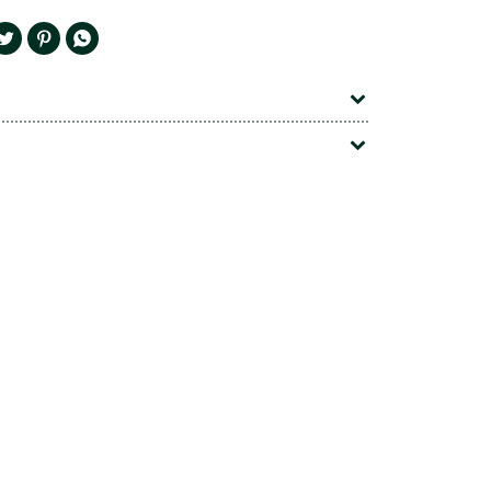


