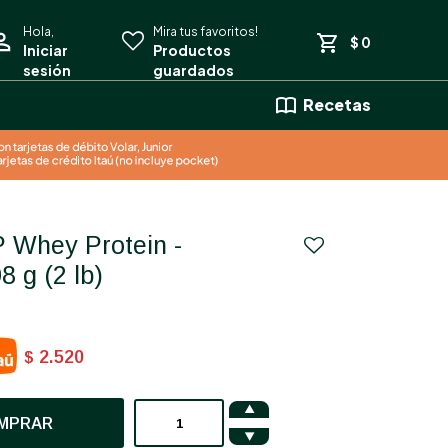
$
0
Recetas
08 g (2 lb)
2.520
$

MPRAR
