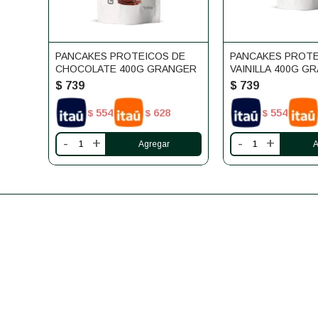
PANCAKES PROTEICOS DE
PANCAKES PROT
CHOCOLATE 400G GRANGER
VAINILLA 400G G
$
739
$
739
554
628
554
$
$
$
-
+
-
+