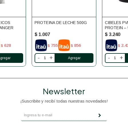
EICOS
PROTEINA DE LECHE 500G
CIBELES P
RANGER
PROTEIN – 9
$
1.007
$
3.240
628
755
856
2.4
$
$
$
$
-
+
-
+
Newsletter
¡Suscribite y recibí todas nuestras novedades!