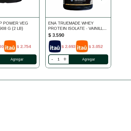
VP POWER VEG
ENA TRUEMADE WHEY
ENA 
08 G (2 LB)
PROTEIN ISOLATE - VAINILLA -
PROT
930 G (2 LB)
CHOCO
$
3.590
$
3.
30
2.754
2.693
3.052
$
$
$
-
+
-