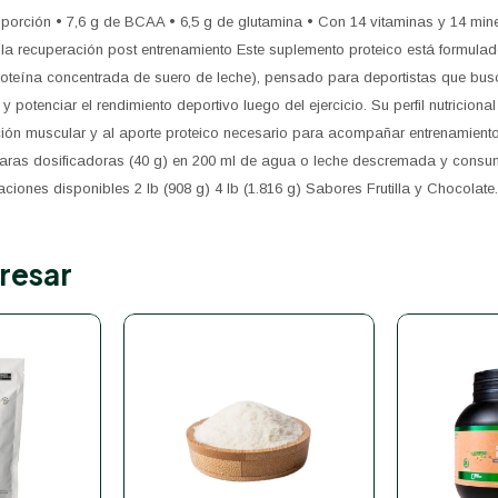
 porción • 7,6 g de BCAA • 6,5 g de glutamina • Con 14 vitaminas y 14 mine
a la recuperación post entrenamiento Este suplemento proteico está formul
roteína concentrada de suero de leche), pensado para deportistas que bus
 potenciar el rendimiento deportivo luego del ejercicio. Su perfil nutriciona
ón muscular y al aporte proteico necesario para acompañar entrenamiento
aras dosificadoras (40 g) en 200 ml de agua o leche descremada y consu
ciones disponibles 2 lb (908 g) 4 lb (1.816 g) Sabores Frutilla y Chocolate.
resar