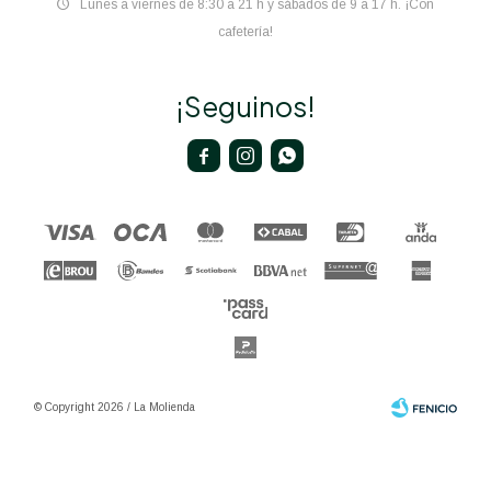
Lunes a viernes de 8:30 a 21 h y sábados de 9 a 17 h. ¡Con
cafetería!
¡Seguinos!



© Copyright 2026 / La Molienda