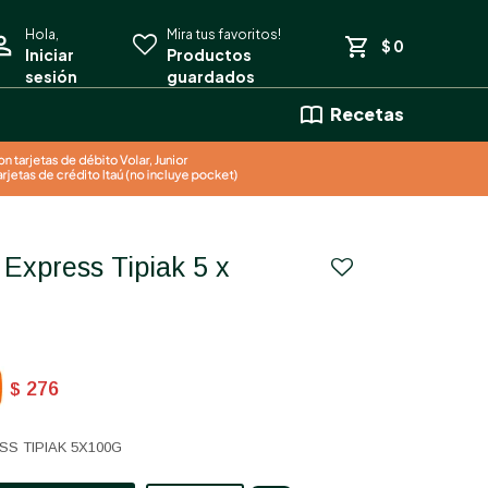
$
0
Recetas
276
$
S TIPIAK 5X100G