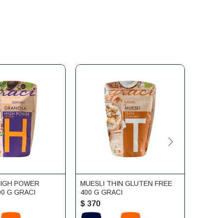
IGH POWER
MUESLI THIN GLUTEN FREE
BEST
00 G GRACI
400 G GRACI
CHOC
$
370
$
37