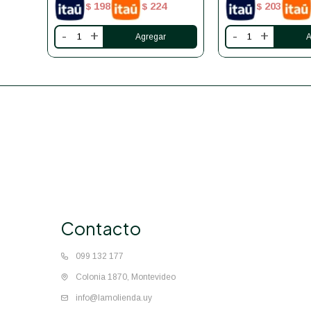
198
224
203
$
$
$
-
+
-
+
Contacto
099 132 177
Colonia 1870, Montevideo
info@lamolienda.uy