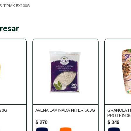
TIPIAK 5X100G
resar
70G
AVENA LAMINADA NITER 500G
GRANOLA H
PROTEIN 3
$
270
$
349