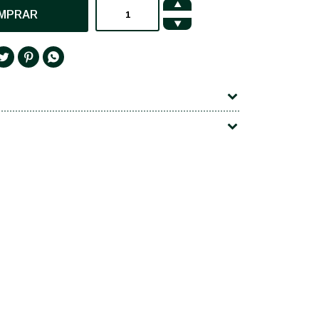

MPRAR



