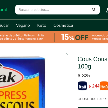
ural
zúcar
Vegano
Keto
Cosmética
Cous Cous Express Tipiak 5 x
100g
$
325
244
$
COUSCOUS EXPRES