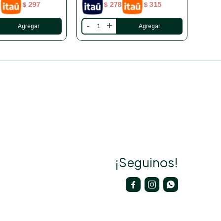
297
278
315
$
$
$
-
+
-
¡Seguinos!


