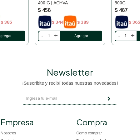
400 G | ACHVA
500G
$
458
$
487
385
344
389
365
$
$
$
$
-
+
-
+
Newsletter
¡Suscribite y recibí todas nuestras novedades!
Empresa
Compra
Nosotros
Como comprar