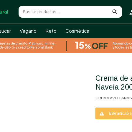
ural
zúcar
Vegano
Keto
Cosmética
Crema de avallenas y chocolate
Naveia 20
CREMA AVELLANAS
Este artículo 