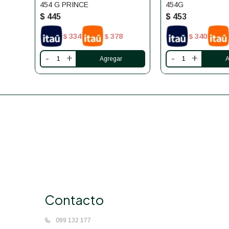
454 G PRINCE
454G
$
445
$
453
334
378
340
$
$
$
-
+
-
+
Contacto
099 132 177