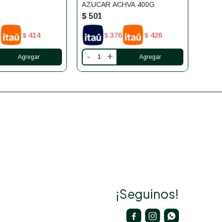
AZUCAR ACHVA 400G
SAMA
$
501
$
58
414
376
426
$
$
$
-
+
-
¡Seguinos!


