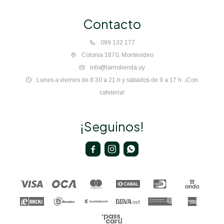
Contacto
099 132 177
Colonia 1870, Montevideo
info@lamolienda.uy
Lunes a viernes de 8:30 a 21 h y sábados de 9 a 17 h. ¡Con
cafetería!
¡Seguinos!


