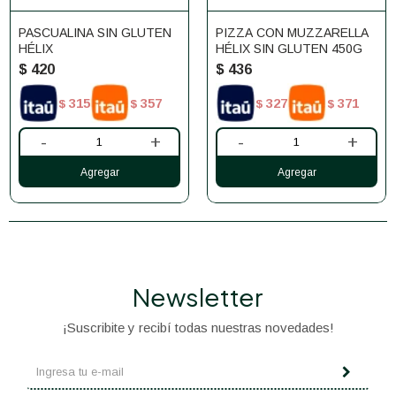
PASCUALINA SIN GLUTEN
PIZZA CON MUZZARELLA
HÉLIX
HÉLIX SIN GLUTEN 450G
$
420
$
436
315
357
327
371
$
$
$
$
-
+
-
+
Newsletter
¡Suscribite y recibí todas nuestras novedades!