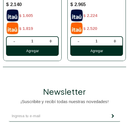
VAINILLA - 453 G (1 LB)
G (2 LB)
$
2.140
$
2.965
1.605
2.224
$
$
1.819
2.520
$
$
-
+
-
+
Newsletter
¡Suscribite y recibí todas nuestras novedades!