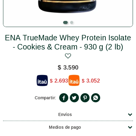
ENA TrueMade Whey Protein Isolate
- Cookies & Cream - 930 g (2 lb)
$
3.590
2.693
3.052
$
$




Envíos
Medios de pago