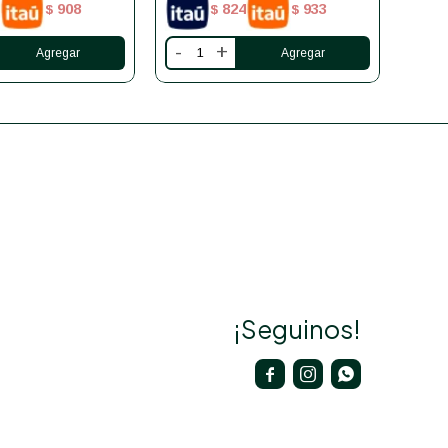
908
824
933
$
$
$
-
+
-
¡Seguinos!


