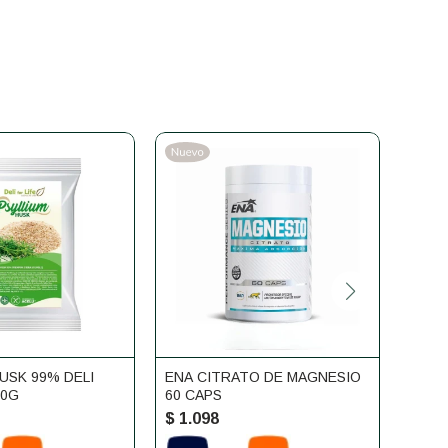
USK 99% DELI
ENA CITRATO DE MAGNESIO
VITAM
50G
60 CAPS
CAPS
$
1.098
$
1.