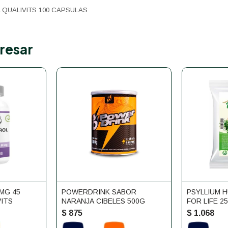
QUALIVITS 100 CAPSULAS
resar
MG 45
POWERDRINK SABOR
PSYLLIUM H
ITS
NARANJA CIBELES 500G
FOR LIFE 2
$
875
$
1.068