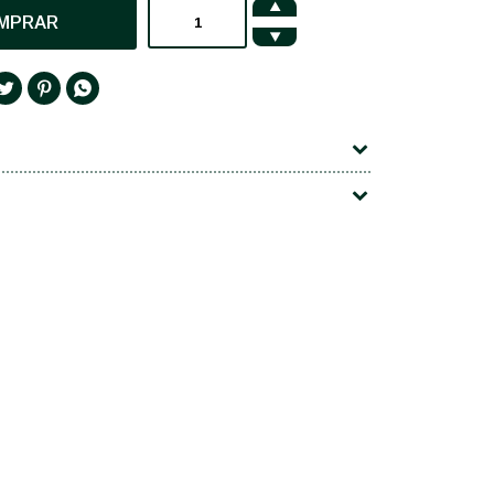

MPRAR



