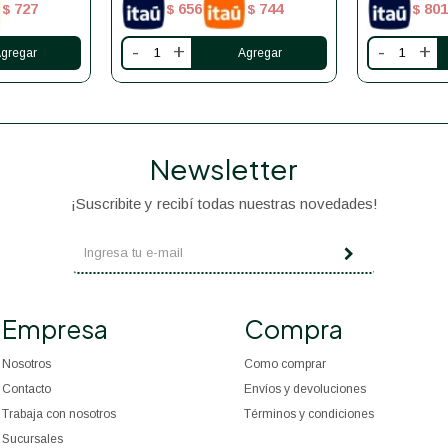
727
656
744
801
$
$
$
$
-
+
-
+
Newsletter
¡Suscribite y recibí todas nuestras novedades!
Empresa
Compra
Nosotros
Como comprar
Contacto
Envíos y devoluciones
Trabaja con nosotros
Términos y condiciones
Sucursales