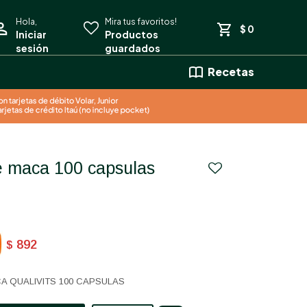
$
0
Recetas
892
$
A QUALIVITS 100 CAPSULAS