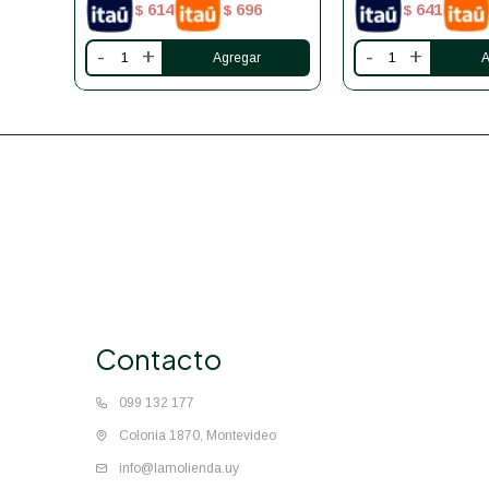
614
696
641
$
$
$
-
+
-
+
Contacto
099 132 177
Colonia 1870, Montevideo
info@lamolienda.uy