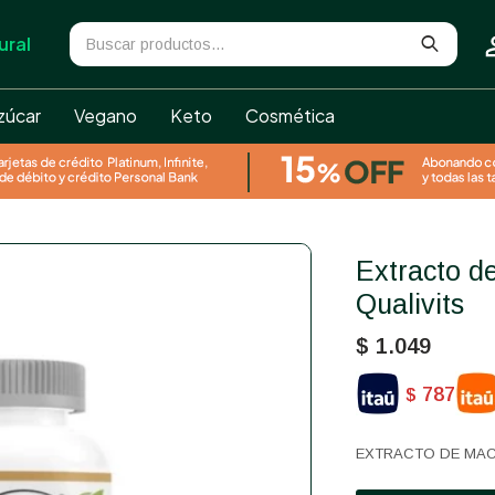
ural
zúcar
Vegano
Keto
Cosmética
Extracto de maca 100 capsulas
Qualivits
$
1.049
787
$
EXTRACTO DE MAC