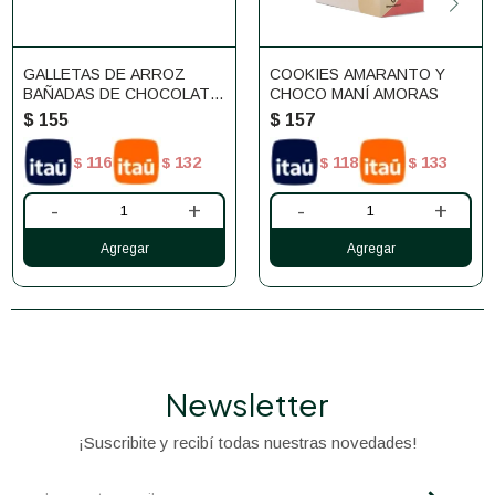
GALLETAS DE ARROZ
COOKIES AMARANTO Y
BAÑADAS DE CHOCOLATE
CHOCO MANÍ AMORAS
SIN GLUTEN DELUXE
$
155
$
157
116
132
118
133
$
$
$
$
-
+
-
+
Newsletter
¡Suscribite y recibí todas nuestras novedades!