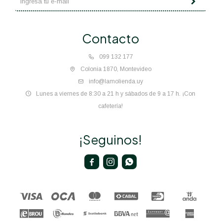
Contacto
099 132 177
Colonia 1870, Montevideo
info@lamolienda.uy
Lunes a viernes de 8:30 a 21 h y sábados de 9 a 17 h. ¡Con
cafetería!
¡Seguinos!


