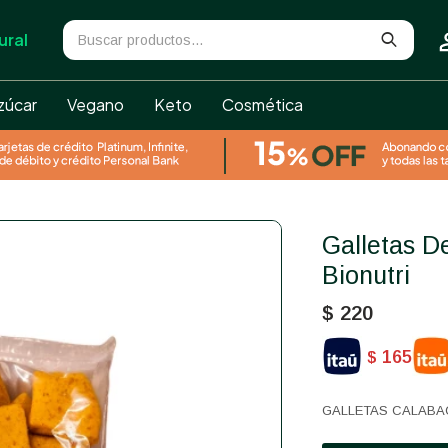
ural
zúcar
Vegano
Keto
Cosmética
Galletas De Calabacín Sin Sal
Bionutri
$
220
165
$
GALLETAS CALABAC