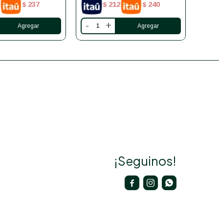
237
212
240
$
$
$
-
+
-
¡Seguinos!


