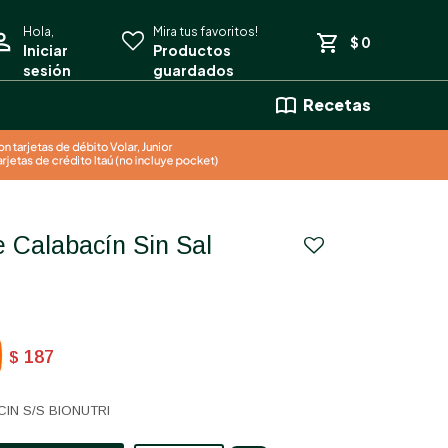
$
0
Recetas
187
$
IN S/S BIONUTRI