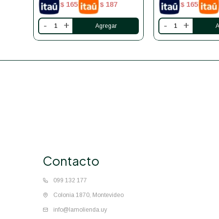
165
187
165
$
$
$
-
+
-
+
Contacto
099 132 177
Colonia 1870, Montevideo
info@lamolienda.uy