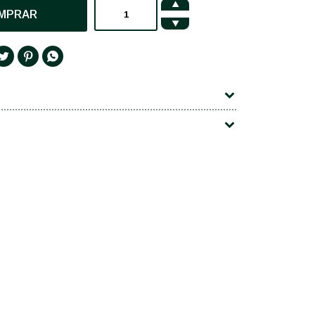

MPRAR



