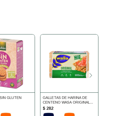
SIN GLUTEN
GALLETAS DE HARINA DE
GALL
CENTENO WASA ORIGINAL
CENT
275G
270G
$
282
$
28