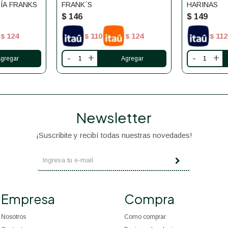
HÍA FRANKS
FRANK´S
HARINAS
$
146
$
149
124
110
124
112
$
$
$
$
-
+
-
+
Newsletter
¡Suscribite y recibí todas nuestras novedades!
Empresa
Compra
Nosotros
Como comprar