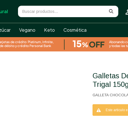
ural
zúcar
Vegano
Keto
Cosmética
Galletas De Chocolate Sin Azúcar El
Trigal 150
GALLETA CHOCOLA
Este artículo 