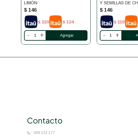
LIMÓN
Y SEMILLAS DE C
$
146
$
146
110
124
110
$
$
$
-
+
-
+
Contacto
099 132 177