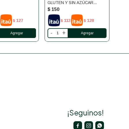
GLUTEN Y SIN AZÚCAR
CACH
SMAMS
$
150
$
15
127
113
128
$
$
$
-
+
-
¡Seguinos!


