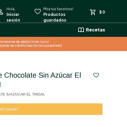
$
0
Recetas
g
TE S/AZUCAR EL TRIGAL
está agotado.