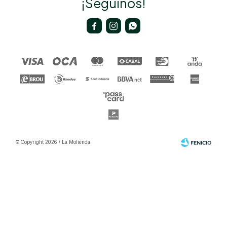
¡Seguinos!



© Copyright 2026 / La Molienda
Fenicio