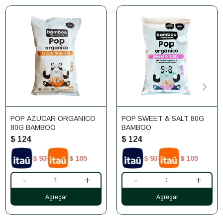
POP AZUCAR ORGANICO
POP SWEET & SALT 80G
80G BAMBOO
BAMBOO
$
124
$
124
93
105
93
105
$
$
$
$
-
+
-
+